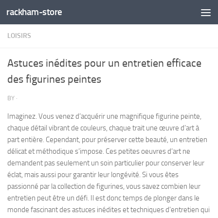
rackham-store
Skip to content
LOISIRS
Astuces inédites pour un entretien efficace
des figurines peintes
BY
·
Imaginez. Vous venez d’acquérir une magnifique figurine peinte,
chaque détail vibrant de couleurs, chaque trait une œuvre d’art à
part entière. Cependant, pour préserver cette beauté, un entretien
délicat et méthodique s’impose. Ces petites oeuvres d’art ne
demandent pas seulement un soin particulier pour conserver leur
éclat, mais aussi pour garantir leur longévité. Si vous êtes
passionné par la collection de figurines, vous savez combien leur
entretien peut être un défi. Il est donc temps de plonger dans le
monde fascinant des astuces inédites et techniques d’entretien qui