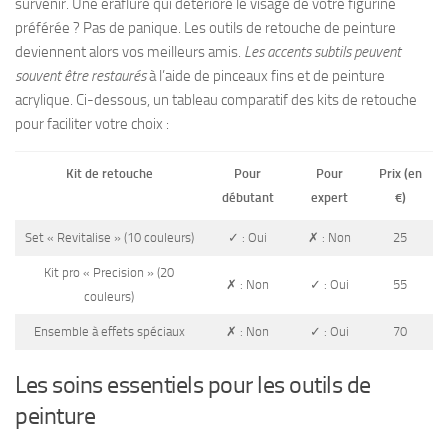
survenir. Une éraflure qui détériore le visage de votre figurine
préférée ? Pas de panique. Les outils de retouche de peinture
deviennent alors vos meilleurs amis.
Les accents subtils peuvent
souvent être restaurés
à l’aide de pinceaux fins et de peinture
acrylique. Ci-dessous, un tableau comparatif des kits de retouche
pour faciliter votre choix :
Kit de retouche
Pour
Pour
Prix (en
débutant
expert
€)
Set « Revitalise » (10 couleurs)
✓ : Oui
✗ : Non
25
Kit pro « Precision » (20
✗ : Non
✓ : Oui
55
couleurs)
Ensemble à effets spéciaux
✗ : Non
✓ : Oui
70
Les soins essentiels pour les outils de
peinture