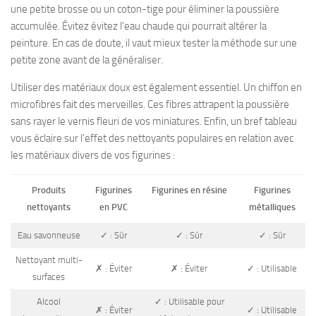
une petite brosse ou un coton-tige pour éliminer la poussière
accumulée. Évitez évitez l’eau chaude qui pourrait altérer la
peinture. En cas de doute, il vaut mieux tester la méthode sur une
petite zone avant de la généraliser.
Utiliser des matériaux doux est également essentiel. Un chiffon en
microfibres fait des merveilles. Ces fibres attrapent la poussière
sans rayer le vernis fleuri de vos miniatures. Enfin, un bref tableau
vous éclaire sur l’effet des nettoyants populaires en relation avec
les matériaux divers de vos figurines :
Produits
Figurines
Figurines en résine
Figurines
nettoyants
en PVC
métalliques
Eau savonneuse
✓ : Sûr
✓ : Sûr
✓ : Sûr
Nettoyant multi-
✗ : Éviter
✗ : Éviter
✓ : Utilisable
surfaces
Alcool
✓ : Utilisable pour
✗ : Éviter
✓ : Utilisable