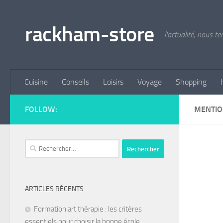
Skip to content
rackham-store
l'actualité, nous 
Cuisine
Conseils
Loisirs
Voyage
Shopping
FOLLOW:
MENTIO
ARTICLES RÉCENTS
Formation art thérapie : les critères
essentiels pour choisir la bonne école