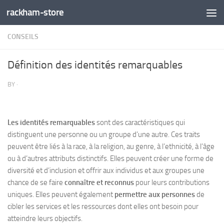
rackham-store
Skip to content
CONSEILS
Définition des identités remarquables
BY
·
Les identités remarquables
sont des caractéristiques qui
distinguent une personne ou un groupe d’une autre. Ces traits
peuvent être liés à la race, à la religion, au genre, à l’ethnicité, à l’âge
ou à d’autres attributs distinctifs. Elles peuvent créer une forme de
diversité et d’inclusion et offrir aux individus et aux groupes une
chance de se faire
connaître et reconnus
pour leurs contributions
uniques. Elles peuvent également
permettre aux personnes
de
cibler les services et les ressources dont elles ont besoin pour
atteindre leurs objectifs.