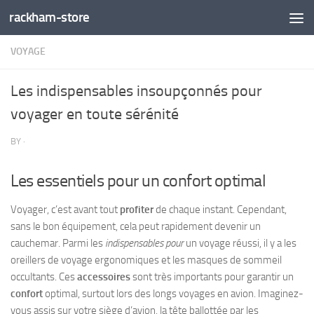
rackham-store
Skip to content
VOYAGE
Les indispensables insoupçonnés pour
voyager en toute sérénité
BY
·
Les essentiels pour un confort optimal
Voyager, c’est avant tout
profiter
de chaque instant. Cependant,
sans le bon équipement, cela peut rapidement devenir un
cauchemar. Parmi les
indispensables pour
un voyage réussi, il y a les
oreillers de voyage ergonomiques et les masques de sommeil
occultants. Ces
accessoires
sont très importants pour garantir un
confort
optimal, surtout lors des longs voyages en avion. Imaginez-
vous assis sur votre siège d’avion, la tête ballottée par les