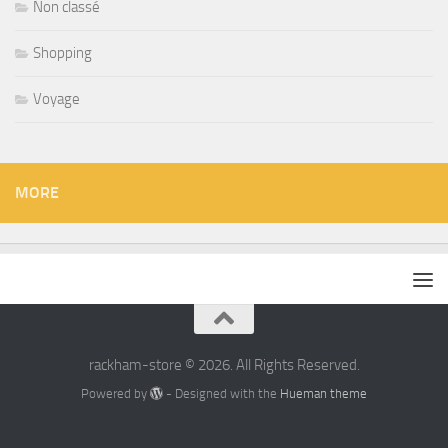
Non classé
Shopping
Voyage
MORE
rackham-store © 2026. All Rights Reserved.
Powered by
- Designed with the
Hueman theme