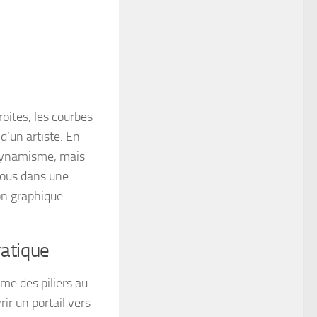
droites, les courbes
d’un artiste. En
e dynamisme, mais
vous dans une
on graphique
ratique
me des piliers au
ir un portail vers