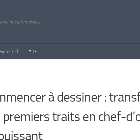
tenons nos promesses.
High-tech
Arts
mencer à dessiner : tran
 premiers traits en chef-d
ouissant