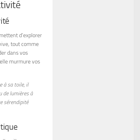
tivité
ité
rmettent d’explorer
 vive, tout comme
der dans vos
’elle murmure vos
à sa toile, il
eu de lumières à
te sérendipité
tique