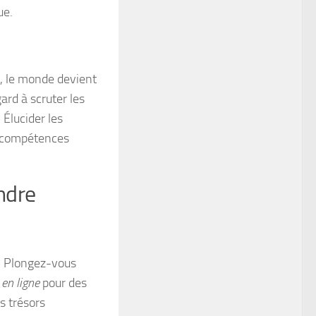
ue.
n, le monde devient
gard à scruter les
 Élucider les
s compétences
ndre
s. Plongez-vous
 en ligne
pour des
s trésors