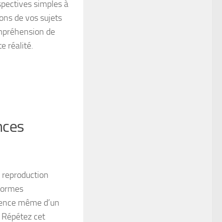
spectives simples à
ions de vos sujets
ompréhension de
 réalité.
nces
a reproduction
 formes
ssence même d’un
. Répétez cet