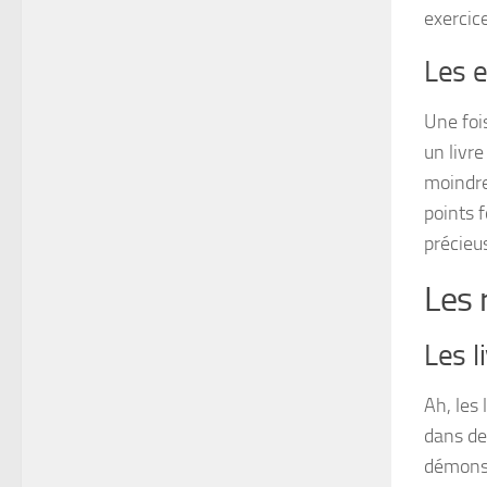
exercic
Les e
Une foi
un livre
moindres
points 
précieu
Les 
Les l
Ah, les
dans de
démonst