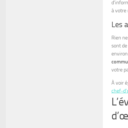
d’infor
à votre
Les a
Rien ne 
sont de
environ
commun
votre p
À voir 
chef-d’
L’év
d’œ