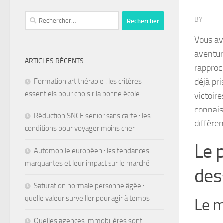
BY
·
Vous av
aventur
ARTICLES RÉCENTS
rapproc
déjà pri
Formation art thérapie : les critères
essentiels pour choisir la bonne école
victoir
connais
Réduction SNCF senior sans carte : les
différe
conditions pour voyager moins cher
Le 
Automobile européen : les tendances
marquantes et leur impact sur le marché
des
Saturation normale personne âgée :
quelle valeur surveiller pour agir à temps
Le m
Quelles agences immobilières sont