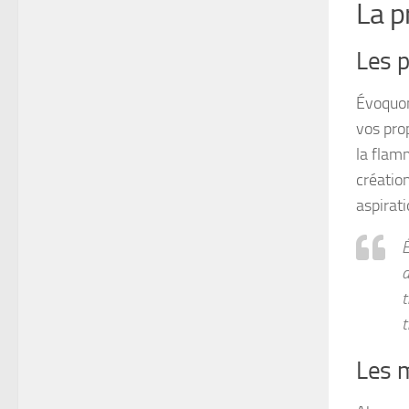
La p
Les p
Évoquon
vos pro
la flam
créatio
aspirat
É
d
t
t
Les m