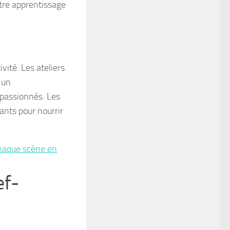
otre apprentissage
vité. Les ateliers
 un
 passionnés. Les
lants pour nourrir
haque scène en
ef-