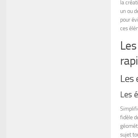
la créa
un ou d
pour év
ces élé
Les
rap
Les 
Les é
Simplif
fidèle 
géométr
sujet t