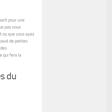
parti pour une
ue pas vous
t ou que vous ayez
 pavé de petites
 des
 qui fera la
es du