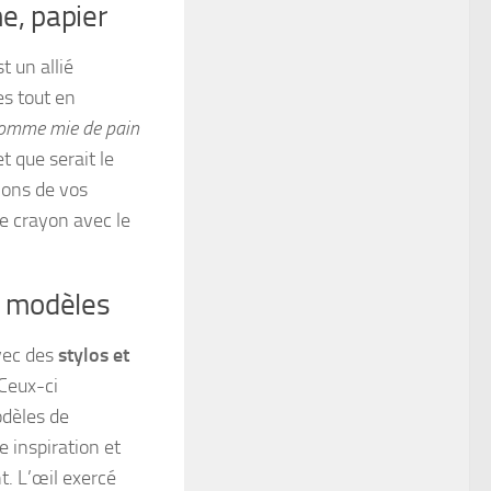
e, papier
t un allié
es tout en
omme mie de pain
t que serait le
ions de vos
e crayon avec le
et modèles
avec des
stylos et
 Ceux-ci
odèles de
e inspiration et
t. L’œil exercé