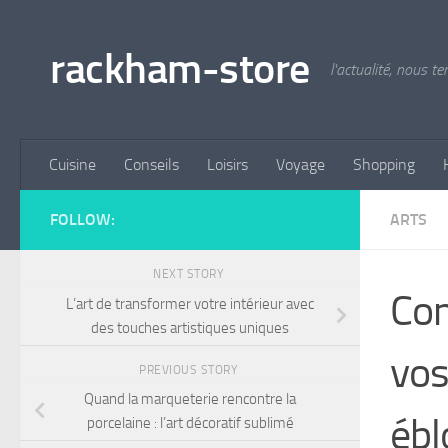
Skip to content
rackham-store
l'actualité, nous 
Cuisine
Conseils
Loisirs
Voyage
Shopping
FOLLOW:
ARTS
NEXT STORY
Com
L’art de transformer votre intérieur avec
des touches artistiques uniques
vos
PREVIOUS STORY
Quand la marqueterie rencontre la
ébl
porcelaine : l’art décoratif sublimé