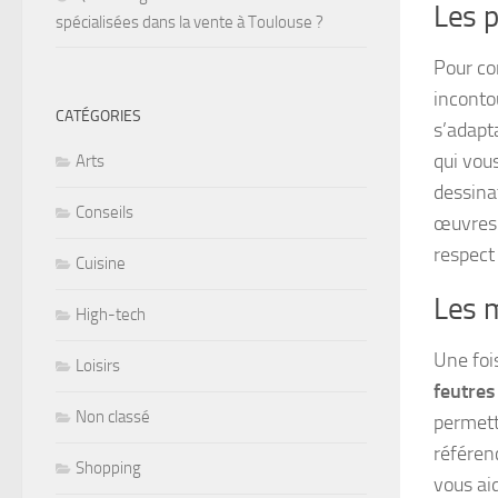
Les p
spécialisées dans la vente à Toulouse ?
Pour co
inconto
CATÉGORIES
s’adapt
qui vous
Arts
dessina
Conseils
œuvres 
respect 
Cuisine
Les m
High-tech
Une foi
Loisirs
feutres
Non classé
permett
référenc
Shopping
vous ai