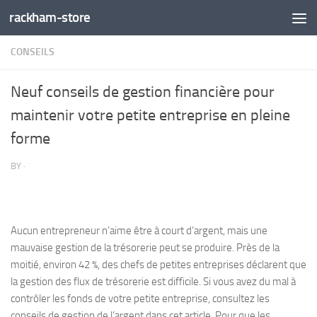
rackham-store
Skip to content
CONSEILS
Neuf conseils de gestion financière pour
maintenir votre petite entreprise en pleine
forme
BY
·
Aucun entrepreneur n’aime être à court d’argent, mais une
mauvaise gestion de la trésorerie peut se produire. Près de la
moitié, environ 42 %, des chefs de petites entreprises déclarent que
la gestion des flux de trésorerie est difficile. Si vous avez du mal à
contrôler les fonds de votre petite entreprise, consultez les
conseils de gestion de l’argent dans cet article. Pour que les