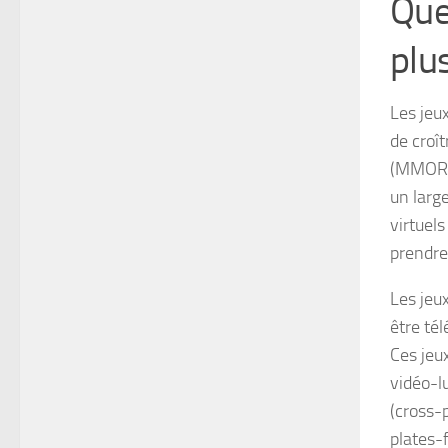
Que
plu
Les jeu
de croî
(MMORPG
un larg
virtuels
prendre 
Les jeu
être tél
Ces jeux
vidéo-l
(cross-
plates-