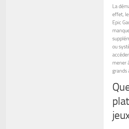
La déma
effet, 
Epic Ga
manque 
supplém
ou syst
accéder 
mener à
grands 
Que
pla
jeu