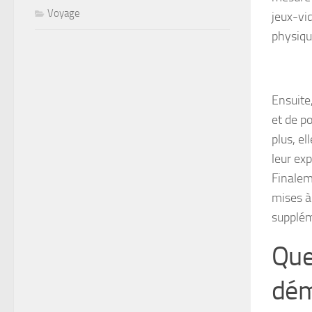
Voyage
jeux-vi
physique
Ensuite
et de po
plus, el
leur ex
Finalem
mises à
supplém
Que
dém