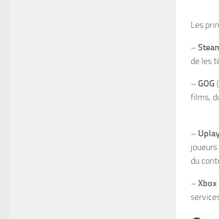
Les pri
–
Stea
de les 
–
GOG
(
films, d
–
Upla
joueurs 
du cont
–
Xbox 
service