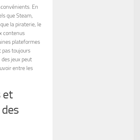
nconvénients. En
tels que Steam,
e la piraterie, le
ux contenus
taines plateformes
t pas toujours
n des jeux peut
voir entre les
 et
 des