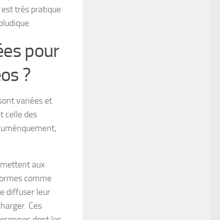
 est très pratique
oludique.
sées pour
éos ?
sont variées et
 celle des
x numériquement,
ermettent aux
teformes comme
e diffuser leur
charger. Ces
ersonnes dont les