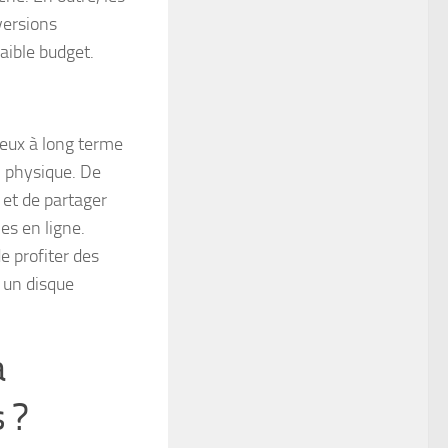
versions
faible budget.
jeux à long terme
on physique. De
s et de partager
es en ligne.
e profiter des
 un disque
a
 ?