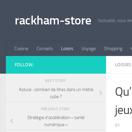
Skip to content
rackham-store
l'actualité, nous 
Cuisine
Conseils
Loisirs
Voyage
Shopping
FOLLOW:
LOISIRS
NEXT STORY
Qu’
Astuce : combien de litres dans un mètre
cube ?
jeu
PREVIOUS STORY
Stratégie d’accélération « santé
numérique »
BY
·