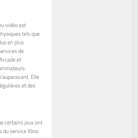
eu vidéo est
hysiques tels que
lus en plus
services de
 Arcade et
nsommateurs
u’auparavant. Elle
égulières et des
ue certains jeux ont
s du service Xbox