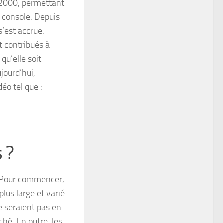
 2000, permettant
r console. Depuis
s’est accrue.
 contribués à
qu’elle soit
jourd’hui,
éo tel que :
 ?
. Pour commencer,
us large et varié
e seraient pas en
hé. En outre, les