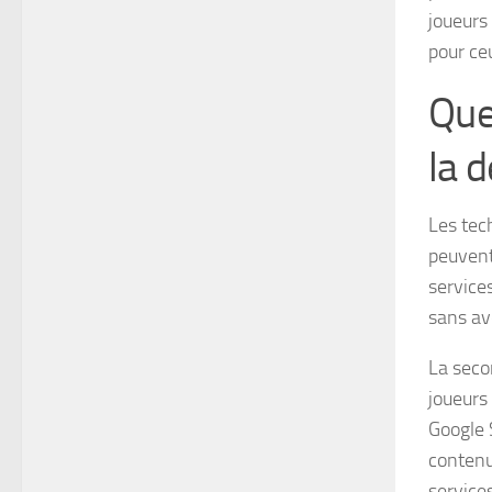
joueurs 
pour ce
Que
la 
Les tec
peuvent
service
sans av
La seco
joueurs
Google S
contenu
service