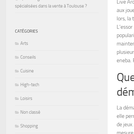
Live Ar
spécialisées dans la vente à Toulouse ?
aux jou
lors, la
L’essor
CATÉGORIES
populari
mainten
Arts
plusieur
Conseils
eneba. 
Cuisine
Que
High-tech
dém
Loisirs
La déma
Non classé
elle pe
de jeux
Shopping
mesure 