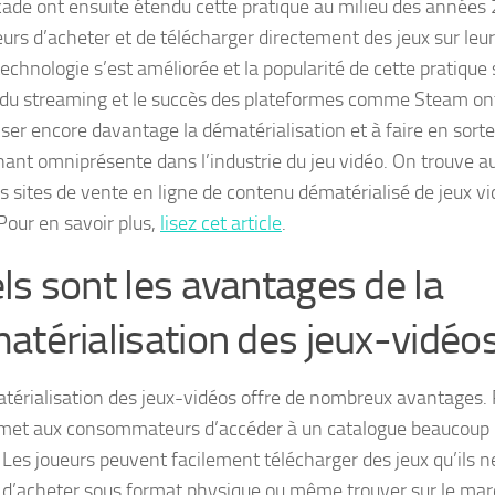
cade ont ensuite étendu cette pratique au milieu des années
eurs d’acheter et de télécharger directement des jeux sur leu
 technologie s’est améliorée et la popularité de cette pratique 
 du streaming et le succès des plateformes comme Steam ont
ser encore davantage la dématérialisation et à faire en sorte 
ant omniprésente dans l’industrie du jeu vidéo. On trouve au
s sites de vente en ligne de contenu dématérialisé de jeux vid
Pour en savoir plus,
lisez cet article
.
ls sont les avantages de la
atérialisation des jeux-vidéos
térialisation des jeux-vidéos offre de nombreux avantages
rmet aux consommateurs d’accéder à un catalogue beaucoup pl
. Les joueurs peuvent facilement télécharger des jeux qu’ils n
d’acheter sous format physique ou même trouver sur le marc