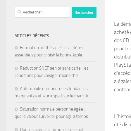
La déma
acheté 
ARTICLES RÉCENTS
des CD-
Formation art thérapie : les critères
populair
essentiels pour choisir la bonne école
distrib
PlaySta
Réduction SNCF senior sans carte : les
d’accéd
conditions pour voyager moins cher
a égale
Automobile européen : les tendances
contenu
marquantes et leur impact sur le marché
Saturation normale personne âgée :
L’histoi
quelle valeur surveiller pour agir à temps
été dis
Quelles agences immobilières sont