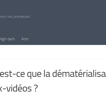
tenons nos promesses.
High-tech
Arts
est-ce que la dématérialisa
x-vidéos ?