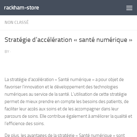
rackham-store
Skip to content
NON CLASSÉ
Stratégie d’accélération « santé numérique »
BY
·
La stratégie d’accélération « Santé numérique » a pour objet de
favoriser l’innovation et le développement des technologies
numériques au service de la santé. L’utilisation de cette stratégie
permet de mieux prendre en compte les besoins des patients, de
faciliter leur accès aux soins et de les accompagner dans leur
parcours de soins. Elle contribue également à améliorer la qualité et
l’efficience des soins.
De plus, les avantages de la stratégie « Santé numérique » sont